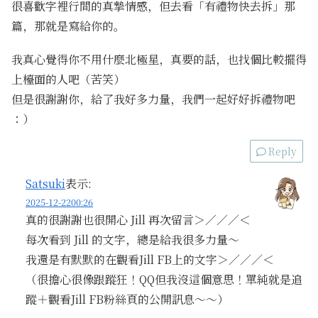
很喜歡字裡行間的真摯情感，但去看「有禮物快去拆」那
篇，那就是寫給你的。
我真心覺得你不用什麼北極星，真要的話，也找個比較擺得
上檯面的人吧（苦笑）
但是很謝謝你，給了我好多力量，我們一起好好拆禮物吧
：）
Reply
Satsuki
表示:
2025-12-2200:26
真的很謝謝也很開心 Jill 再次留言＞／／／＜
每次看到 Jill 的文字，總是給我很多力量～
我還是有默默的在觀看Jill FB上的文字＞／／／＜
（很擔心很像跟蹤狂！QQ但我沒這個意思！單純就是追
蹤＋觀看Jill FB粉絲頁的公開訊息～～）