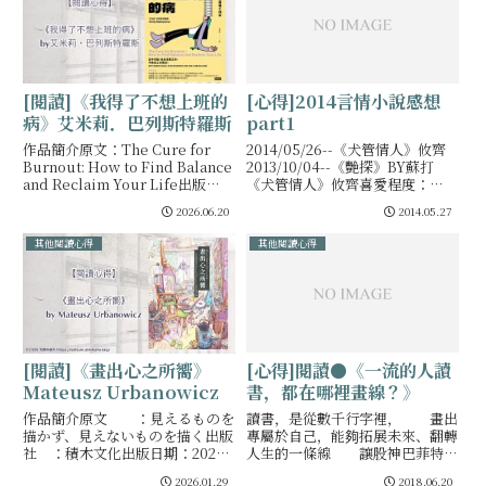
[閱讀]《我得了不想上班的
[心得]2014言情小說感想
病》艾米莉．巴列斯特羅斯
part1
作品簡介原文：The Cure for
2014/05/26--《犬管情人》攸齊
Burnout: How to Find Balance
2013/10/04--《艷探》BY蘇打
and Reclaim Your Life出版
《犬管情人》攸齊喜愛程度：
社 ：時報出版出版日期：2025-
★★★★「我不喜歡牛奶，你幫我
2026.06.20
2014.05.27
05-25從今天起，為
喝掉，不能告訴我爸我媽喔……打
勾勾……」「我要摺999個星星給
其他閱讀心得
其他閱讀心得
你
[心得]閱讀●《一流的人讀
[閱讀]《畫出心之所嚮》
書，都在哪裡畫線？》
Mateusz Urbanowicz
讀書，是從數千行字裡， 畫出
作品簡介原文 ：見えるものを
專屬於自己，能夠拓展未來、翻轉
描かず、見えないものを描く出版
人生的一條線 讓股神巴菲特翻
社 ：積木文化出版日期：2025-
轉思考的一句話。 蘊藏著上億
09-02獻給熱愛繪畫的初心者／斜
2026.01.29
2018.06.20