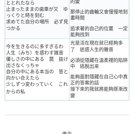
的愛
ととれたなら
止まったままの歯車が又 ゆ
那停止的齒輪又會慢慢地刻
っくりと時を刻む
畫時間
求めてた自分の場所 必ず見
つかる
追求著的自己的位置 一定
能夠找到
光是活在現在就已經夠多
今を生きるのに多すぎるわ
了 迷惑人生的雜音
人生（みち）を惑わす雑音
優しさの中にある 罠 抜け
必須從隱藏在溫柔裡的陷阱
出さなくっちゃ
中 逃脫出來
自分の中にある本当の 答と
能夠面對隱藏在自己心中真
向かい合えたら
正的答案的話
少しずつ変わっていく これ
接下來的我就將能夠逐漸改
からの私
變
廣告