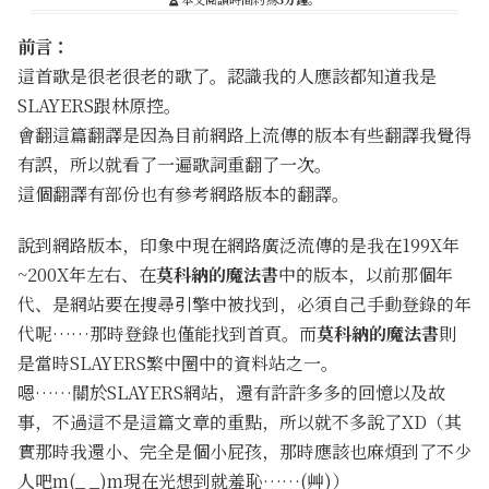
前言：
這首歌是很老很老的歌了。認識我的人應該都知道我是
SLAYERS跟林原控。
會翻這篇翻譯是因為目前網路上流傳的版本有些翻譯我覺得
有誤，所以就看了一遍歌詞重翻了一次。
這個翻譯有部份也有參考網路版本的翻譯。
說到網路版本，印象中現在網路廣泛流傳的是我在199X年
~200X年左右、在
莫科納的魔法書
中的版本，以前那個年
代、是網站要在搜尋引擎中被找到，必須自己手動登錄的年
代呢……那時登錄也僅能找到首頁。而
莫科納的魔法書
則
是當時SLAYERS繁中圈中的資料站之一。
嗯……關於SLAYERS網站，還有許許多多的回憶以及故
事，不過這不是這篇文章的重點，所以就不多說了XD（其
實那時我還小、完全是個小屁孩，那時應該也麻煩到了不少
人吧m(_ _)m現在光想到就羞恥……(艸)）