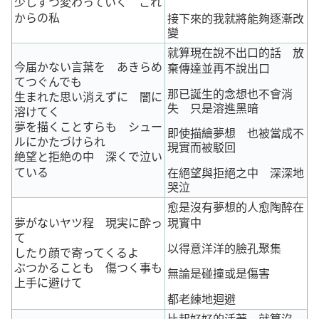
少しずつ変わっていく これ
からの私
接下來的我就將能夠逐漸改
變
就算現在說不出口的話 放
今届かない言葉を あきらめ
棄傳達並再不說出口
てつぐんでも
那已誕生的念想也不會消
生まれた思い消えずに 闇に
失 只是溶進黑暗
溶けてく
夢を描くことすらも シュー
即使描繪夢想 也被當成不
ルにかたづけられ
現實而被駁回
絶望と拒絶の中 深くで泣い
ている
在絕望與拒絕之中 深深地
哭泣
愈是沒有夢想的人愈陶醉在
夢がないヤツ程 現実に酔っ
現實中
て
以得意洋洋的臉孔聚集
したり顔で寄ってくるよ
ぶつかることも 傷つく事も
無論是碰撞或是傷害
上手に避けて
都老練地迴避