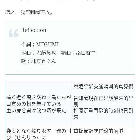
總之，我流翻譯下收。
Reflection
作詞；MEGUMI
作曲；佐藤英敏 編曲：添田啓二
歌：林原めぐみ
忽遠乎近交織鳴叫的鳥兒們
遠く近く鳴き交わす鳥たちが
告知著現在已是該醒來的早
目覚めの朝を告げている
晨
重い扉を開け放つ時が来た
打開沉重門扉的時刻也已到
來
幾度となく繰り返す 魂の叫
重複無數次靈魂的吶喊
び（せんりつ）に