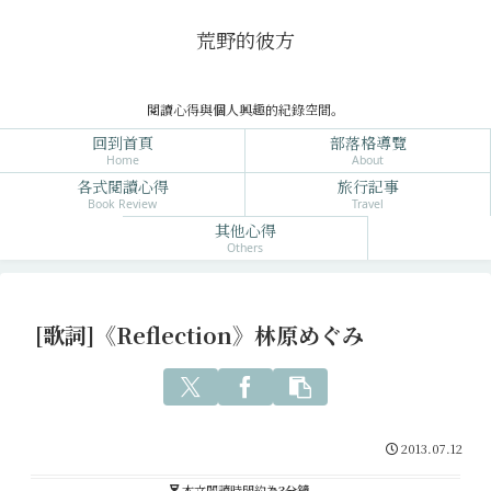
荒野的彼方
閱讀心得與個人興趣的紀錄空間。
回到首頁
部落格導覽
Home
About
各式閱讀心得
旅行記事
Book Review
Travel
其他心得
Others
[歌詞]《Reflection》林原めぐみ
2013.07.12
本文閱讀時間約為
3分鐘
。