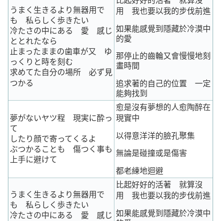
比起好好的活著 就算沒
うまく生きるより無器用で
用 我也要以我的步伐前進
も 私らしく歩きたい
如果能感覺到隱藏於冷漠中
冷たさの中にある 愛 感じ
的愛
ととれたなら
止まったままの歯車が又 ゆ
那停止的齒輪又會慢慢地刻
っくりと時を刻む
畫時間
求めてた自分の場所 必ず見
つかる
追求著的自己的位置 一定
能夠找到
愈是沒有夢想的人愈陶醉在
夢がないヤツ程 現実に酔っ
現實中
て
以得意洋洋的臉孔聚集
したり顔で寄ってくるよ
ぶつかることも 傷つく事も
無論是碰撞或是傷害
上手に避けて
都老練地迴避
比起好好的活著 就算沒
うまく生きるより無器用で
用 我也要以我的步伐前進
も 私らしく歩きたい
如果能感覺到隱藏於冷漠中
冷たさの中にある 愛 感じ