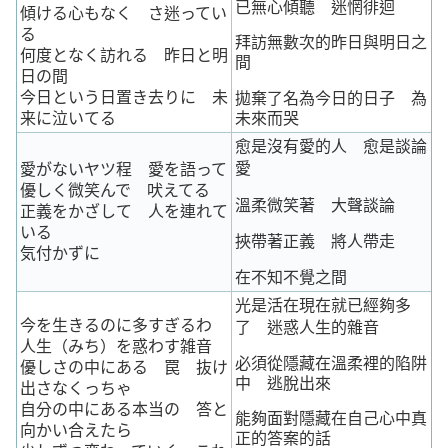
已無心傾聽 迷惘徘迴
傾ける心もなく さ迷ってい
る
拜訪無數次的昨日與明日之
何度となく訪れる 昨日と明
間
日の間
今日という日置き去りに 未
拋棄了名為今日的日子 為
来に泣いてる
未來而哭
愈是沒有愛的人
愈是談論
愛
愛がないヤツ程 愛を語って
優しく微笑んで 吠えてる
溫柔微笑著 大聲談論
正義をかざして 人を連れて
いる
挾帶著正義 將人帶走
気付かずに
在不知不覺之間
光是活在現在就已經夠多
今を生きるのに多すぎるわ
了 迷惑人生的雜音
人生（みち）を惑わす雑音
必須從隱藏在溫柔裡的陷阱
優しさの中にある 罠 抜け
中 逃脫出來
出さなくっちゃ
自分の中にある本当の 答と
能夠面對隱藏在自己心中真
向かい合えたら
正的答案的話