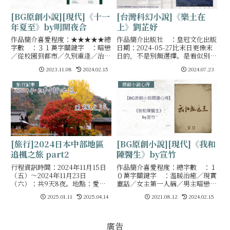
[BG原創小說][現代]《十一
[台灣科幻小說]《樂土在
年夏至》by明開夜合
上》劉芷妤
作品簡介喜愛程度：★★★★★總
作品簡介出版社 ：皇冠文化出版
字數 ：３１萬字關鍵字 ：暗戀
日期：2024-05-27比末日更像末
／從校園到都市／久別重逢／治癒
日的，不是別無選擇。是看似別無
／溫馨首發位置：「我喜歡他的名
選擇，而你也就這樣相信了；是真
2023.11.08
2024.02.15
2024.07.23
字。我喜我生，獨丁斯時。」·高
正的別無選擇到來前，就先放棄了
中同學結婚，那天在朋友家裏辦同
任何選擇。五個故事，關於一個謊
旅行記事
原創小說心得
學聚會。不知怎的，聊
言，一座島，
[旅行]2024日本中部地區
[BG原創小說][現代]《我和
追楓之旅 part2
陳醫生》by宣竹
行程資訊時間：2024年11月15日
作品簡介喜愛程度：總字數 ：１
（五）～2024年11月23日
０萬字關鍵字 ：溫暖治癒／現實
（六）：共9天8夜。地點：愛知
童話／女主第一人稱／男主暗戀女
（名古屋）、岐阜、靜岡、京都
主／青梅竹馬／男醫生女作家／疫
2025.01.11
2025.04.14
2021.08.12
2024.02.15
11/15（五）～11/19（二）的遊記
情首發位置：和醫生戀愛的日常：
11/20（三）～11/23（六）1
會約一半，被急診call走了飯吃一
半，又被急診ca
廣告