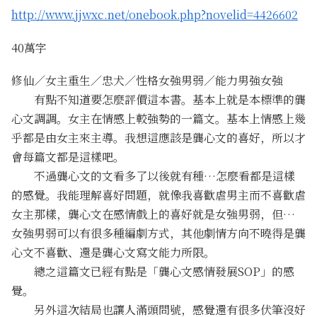
http://www.jjwxc.net/onebook.php?novelid=4426602
40萬字
修仙／女主重生／忠犬／性格女強男弱／能力男強女強
有點不知道要怎麼評價這本書。基本上就是本標準的龔
心文調調。女主在情感上較強勢的一篇文。基本上情感上幾
乎都是由女主來主導。我想這應該是龔心文的喜好，所以才
會每篇文都是這樣吧。
不過龔心文的文看多了以後就有種…怎麼看都是這樣
的感覺。我能理解喜好問題，就像我喜歡虐男主而不喜歡虐
女主那樣，龔心文在感情戲上的喜好就是女強男弱，但…
女強男弱可以有很多種編劇方式，其他劇情方向不曉得是龔
心文不喜歡、還是龔心文寫文能力所限。
總之這篇文已經有點是「龔心文感情發展SOP」的感
覺。
另外這次結局也讓人滿頭問號，感覺還有很多伏筆沒好