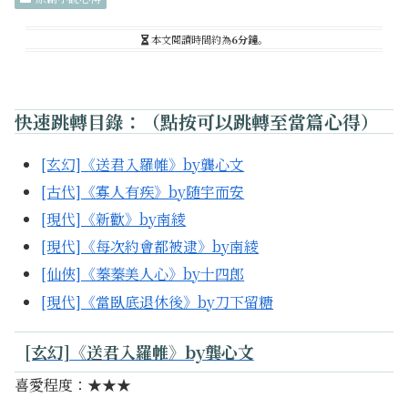
本文閱讀時間約為
6分鐘
。
快速跳轉目錄：（點按可以跳轉至當篇心得）
[玄幻]《送君入羅帷》by龔心文
[古代]《寡人有疾》by随宇而安
[現代]《新歡》by南綾
[現代]《每次約會都被逮》by南綾
[仙俠]《蓁蓁美人心》by十四郎
[現代]《當臥底退休後》by刀下留糖
[玄幻]《送君入羅帷》by龔心文
喜愛程度：★★★