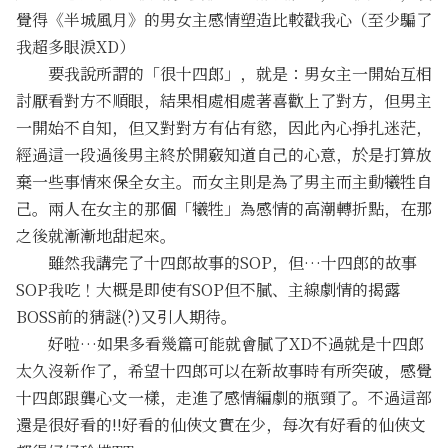
覺得《半城風月》的男女主感情塑造比較戳我心（至少騙了
我超多眼淚XD）
要我說所謂的「很十四郎」，就是：男女主一開始互相
討厭看對方不順眼，結果相處相處著喜歡上了對方，但男主
一開始不自知，但又對對方有佔有慾，因此內心掙扎迷茫，
經過這一段過後男主終於開竅知道自己的心意，於是打算放
棄一些事情來保全女主。而女主則是為了男主而主動犧牲自
己。兩人在女主的那個「犧牲」為感情的高潮轉折點，在那
之後就漸漸地甜起來。
雖然我講完了十四郎故事的SOP，但…十四郎的故事
SOP我吃！大概是即使有SOP但不膩、主線劇情的揭露
BOSS前的猜謎(?)又引人期待。
好啦…如果多看幾篇可能就會膩了XD不過就是十四郎
太久沒新作了，希望十四郎可以在新故事時有所突破，感覺
十四郎跟龔心文一樣，走進了感情編劇的瓶頸了。不過這部
還是很好看的!!好看的仙俠文實在少，每次有好看的仙俠文