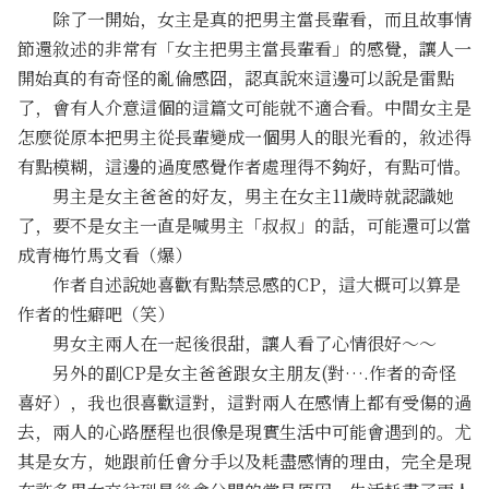
除了一開始，女主是真的把男主當長輩看，而且故事情
節還敘述的非常有「女主把男主當長輩看」的感覺，讓人一
開始真的有奇怪的亂倫感囧，認真說來這邊可以說是雷點
了，會有人介意這個的這篇文可能就不適合看。中間女主是
怎麼從原本把男主從長輩變成一個男人的眼光看的，敘述得
有點模糊，這邊的過度感覺作者處理得不夠好，有點可惜。
男主是女主爸爸的好友，男主在女主11歲時就認識她
了，要不是女主一直是喊男主「叔叔」的話，可能還可以當
成青梅竹馬文看（爆）
作者自述說她喜歡有點禁忌感的CP，這大概可以算是
作者的性癖吧（笑）
男女主兩人在一起後很甜，讓人看了心情很好～～
另外的副CP是女主爸爸跟女主朋友(對….作者的奇怪
喜好），我也很喜歡這對，這對兩人在感情上都有受傷的過
去，兩人的心路歷程也很像是現實生活中可能會遇到的。尤
其是女方，她跟前任會分手以及耗盡感情的理由，完全是現