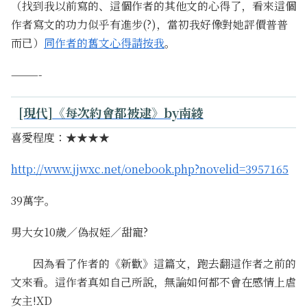
（找到我以前寫的、這個作者的其他文的心得了，看來這個
作者寫文的功力似乎有進步(?)，當初我好像對她評價普普
而已）
同作者的舊文心得請按我
。
———-
[現代]《每次約會都被逮》by南綾
喜愛程度：★★★★
http://www.jjwxc.net/onebook.php?novelid=3957165
39萬字。
男大女10歲／偽叔姪／甜寵?
因為看了作者的《新歡》這篇文，跑去翻這作者之前的
文來看。這作者真如自己所說，無論如何都不會在感情上虐
女主!XD