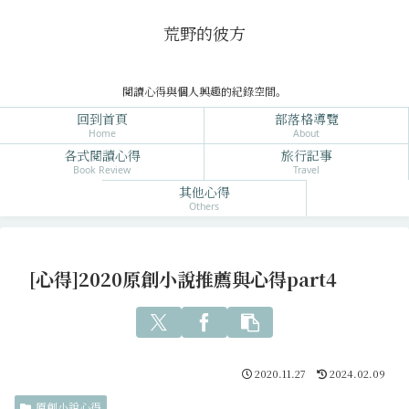
荒野的彼方
閱讀心得與個人興趣的紀錄空間。
回到首頁
部落格導覽
Home
About
各式閱讀心得
旅行記事
Book Review
Travel
其他心得
Others
[心得]2020原創小說推薦與心得part4
2020.11.27
2024.02.09
原創小說心得