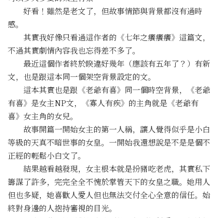
好看！雖然是老文了，但故事情節與背景都沒有過時
感。
其實我好像只看過這作者的《七年之癢癢癢》這篇文，
不過其實劇情內容我也忘得差不多了。
最近這個作者終於睽違好幾年（應該有五年了？）有新
文，也是跟這本同一個架空背景設定的文。
這本其實也是跟《老爺有喜》同一個時空背景，《老爺
有喜》是女主NP文，《寡人有疾》的主角就是《老爺有
喜》女主角的女兒。
故事開篇一開始女主的第一人稱，讓人覺得似乎是小白
等級的天真不暗世事的女皇。一開始我還想說是不是是個不
正經的輕鬆小白文了。
結果越看越發現，女主根本就是扮豬吃老虎，其實私下
籌謀了許多，完完全全不愧於掌管天下的女皇之職。她用人
但也多疑，她喜歡人愛人但也無法交付全心全意的信任。始
終對身邊的人抱持審視的目光。