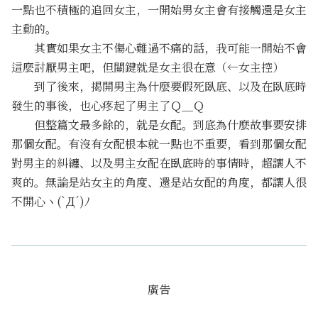
一點也不積極的追回女主，一開始男女主會有接觸還是女主
主動的。
其實如果女主不傷心難過不痛的話，我可能一開始不會
這麼討厭男主吧，但關鍵就是女主很在意（←女主控）
到了後來，揭開男主為什麼要假死臥底、以及在臥底時
發生的事後，也心疼起了男主了Ｑ＿Ｑ
但整篇文最多餘的，就是女配。到底為什麼故事要安排
那個女配。有沒有女配根本就一點也不重要，看到那個女配
對男主的糾纏、以及男主女配在臥底時的事情時，超讓人不
爽的。無論是站女主的角度、還是站女配的角度，都讓人很
不開心ヽ(`Д´)ﾉ
廣告