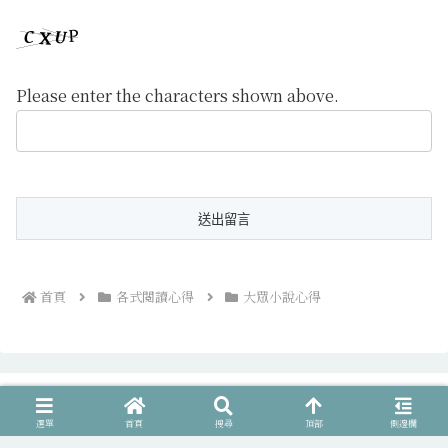
Please enter the characters shown above.
首頁
各式閱讀心得
大眾小說心得
選單
首頁
搜尋
頂部
側邊欄
荒野的彼方