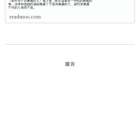
《那些得不到保護的人》電子書 - 原來活著是一件如此艱難的
事。法律和扭曲的信條保護了不值得保護的人，卻對非保護
不可的人視而不見。
readmoo.com
廣告