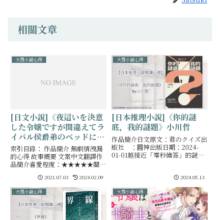
相關文章
大眾小說心得
大眾小說心得
[日文小說]《夜這いを決意
[日本推理小說]《你的謎
した令嬢ですが間違えてラ
底，我的謎題》小川哲
イバル侯爵弟のベッドにも
作品簡介日文原文：君のクイズ出
ぐりこんでしまいました》
版社 ：圓神出版日期：2024-
索引目錄： 作品簡介 無劇情洩漏
01-01越接近「零秒搶答」的謎團
by茜たま
的心得 故事概要 文案中文翻譯作
核心，好像越明白了什麼……原來
品簡介喜愛程度：★★★★★關鍵
每個人的人生，都是一場迷人又難
字 ：R18／日文／西幻／ＳＣ／
2021.07.03
2024.02.09
2024.05.13
解的益智問答。關係到千萬獎金的
冤家／男方暗戀首發位置：崖っぷ
現場直播益智節
ち男爵令嬢・クロエは、現状を打
大眾小說心得
大眾小說心得
開するために侯