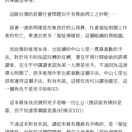
到保護金等等。
這跟台灣的底層社會問題似乎有異曲同工之妙呢……
接著一連串同樣是形象良好的公務員、社會福祉相關工作
者的死亡，牽連出更多「福祉保健局」這個組織的黑暗面。
而故事的推理本身，也延續的中山七里一貫最喜歡的手
法，對於兇手的指認反轉的反轉，還在字裡行間偷偷的誤導
讀者，在文字中讓讀者認為某一人應是兇手。不過因為這誘
導太明顯了，很多推理作家也都喜歡這個手法、中山七里也
很常運用這個手法，對我來說，這樣反而可以讓我確定，這
一個角色不是兇手哈哈XD
這本最後我沒猜到兇手是哪一位Q_Q（應該說有猜到是
誰，但不知道那個誰是誰(好繞舌XD)）
不過這本對我來說，讀起來最有趣最有共鳴的，是「福祉
保健局」內部的這個問題吧。看完之後會對「福祉保健局」