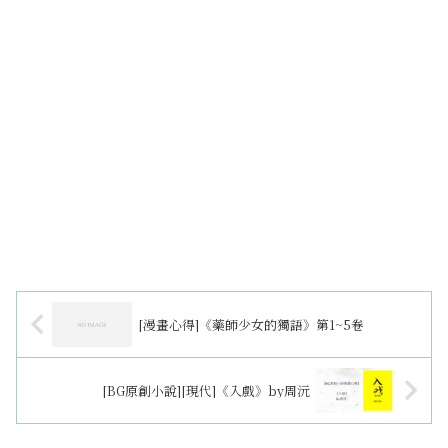
[漫畫心得]《藥師少女的獨語》第1~5卷
[BG原創小說][現代]《入戲》by周沅