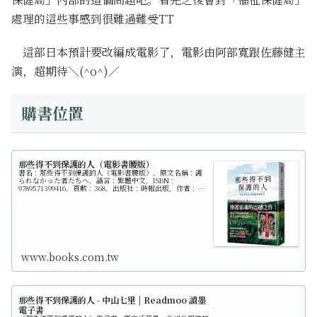
處理的這些事感到很難過難受TT
這部日本預計要改編成電影了，電影由阿部寬跟佐藤健主
演，超期待＼(^o^)／
購書位置
那些得不到保護的人（電影書腰版）
書名：那些得不到保護的人（電影書腰版），原文名稱：護
られなかった者たちへ，語言：繁體中文，ISBN：
9789571399416，頁數：368，出版社：時報出版，作者：中
山七里，譯者：劉姿君，出版日期：2022/03/08，類別：文
學小說
www.books.com.tw
那些得不到保護的人 - 中山七里 | Readmoo 讀墨
電子書