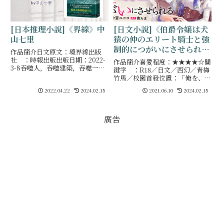
[日文小說]《伯爵令嬢は犬
[日本推理小說]《界線》中
猿の仲のエリート騎士と強
山七里
制的につがいにさせられ
作品簡介日文原文：境界線出版
る》by茜たま
社 ：時報出版出版日期：2022-
作品簡介喜愛程度：★★★★☆關
3-8吞噬人，吞噬建築，吞噬一
鍵字 ：R18／日文／西幻／青梅
切，將之帶往彼方的海，將光吸盡
竹馬／校園首發位置：「俺を、ア
般漆黑的海。追逐者與被追逐者，
イツだと思えばいい」伯爵令嬢テ
2022.04.22
2024.02.15
2021.06.10
2024.02.15
倚賴希望的人和失去希望的人都看
ィアナは、昔から顔を合わせると
著同樣顏色的海。心
ケンカばかりのエリート騎士・ア
デルに抱かれる。亡
廣告