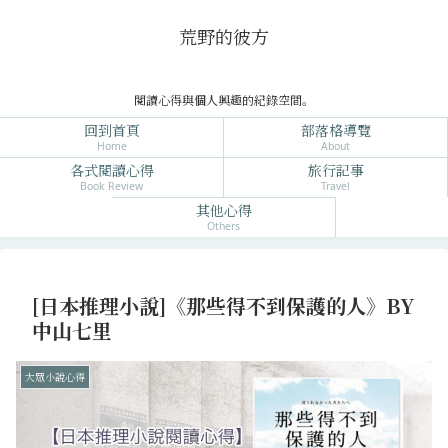
荒野的彼方
閱讀心得與個人興趣的紀錄空間。
回到首頁
部落格導覽
Home
About
各式閱讀心得
旅行記事
Book Review
Travel
其他心得
Others
[日本推理小說]《那些得不到保護的人》BY
中山七里
大眾小說心得