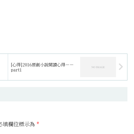
[心得]2016原創小說閱讀心得－－
part1
必填欄位標示為
*