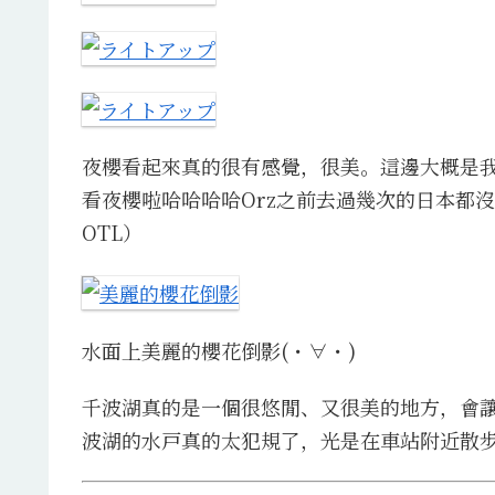
夜櫻看起來真的很有感覺，很美。這邊大概是
看夜櫻啦哈哈哈哈Orz之前去過幾次的日本都
OTL）
水面上美麗的櫻花倒影(・∀・)
千波湖真的是一個很悠閒、又很美的地方，會
波湖的水戸真的太犯規了，光是在車站附近散