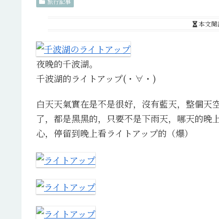
旅行記事
本文閱
夜晚的千波湖。
千波湖的ライトアップ(・∀・)
白天天氣實在是不是很好，沒有藍天，整個天
了，都是黑黑的，只要不是下雨天，哪天的晚
心，停留到晚上看ライトアップ的（爆）