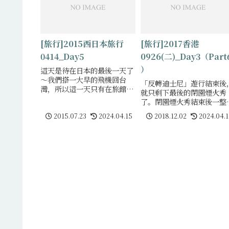
[旅行]2015西日本旅行
[旅行]2017香港
0414_Day5
0926(二)_Day3（Part
）
這天是待在日本的最後一天了
～我們搭一大早的飛機回台
「反轉迪士尼」遊行結束後
灣，所以這一天只有在旅館附
就只剩下最後的閉園煙火秀
近晃晃而已。這張照片是天未
了。閉園煙火秀結束後一整
亮將亮時，從旅館的窗戶外看
的迪士尼就結束了。到了最
2015.07.23
2024.04.15
2018.12.02
2024.04.
見的，我們很幸運地正好看見
的最後，真有點小落寞的感
眾多漁船一齊出發捕魚的畫
呢，有點像是熱鬧祭典後的
面：D這間就是我們住的
情（笑） 煙火秀＆遊行
間只隔了半個小時，基