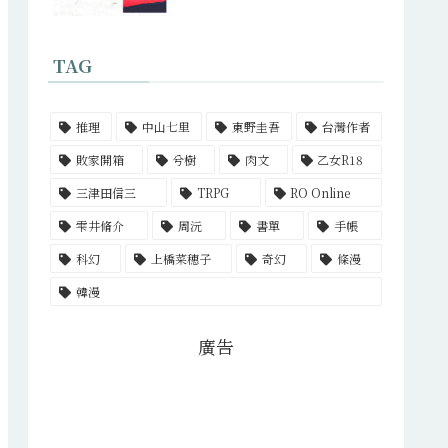
TAG
推理
中山七里
東野圭吾
台灣作者
敗家開箱
兮樹
肉文
乙女R18
三津田信三
TRPG
RO Online
雫井脩介
周沅
書單
手帳
科幻
上橋菜穗子
奇幻
條漫
韓漫
廣告