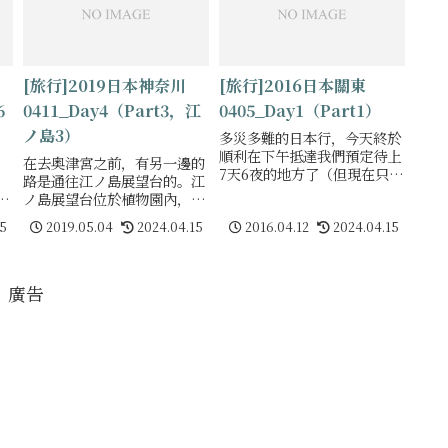
[旅行]2019日本神奈川
[旅行]2016日本關東
6
0411_Day4（Part3，江
0405_Day1（Part1）
ノ島3）
多災多難的日本行，今天終於
順利在下午抵達我們預定待上
，
在去奥津宮之前，有另一邊的
7天6夜的地方了（但現在只剩
路是通往江ノ島展望台的。江
下6天5夜Q_Q）於是我們很迅
天
ノ島展望台位於植物園內，一
速地前往旅館附近的第一站景
後
定要買植物園的票才能進到展
15
2019.05.04
2024.04.15
2016.04.12
2024.04.15
點－－偕楽園。因為偕楽園內
覺
望台，所以我們雖然對植物園
的好文亭，是有拝観時間限制
心
興趣不大，還是只能買票進去
的。通往好文
中
(´ε｀ )我們還曾因為這樣，在
考慮要不要連
廣告