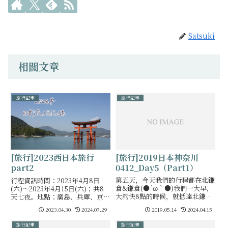
Satsuki
相關文章
旅行記事
旅行記事
[旅行]2019日本神奈川
[旅行]2023西日本旅行
0412_Day5（Part1）
part2
第五天，今天我們的行程都在北鎌
行程資訊時間：2023年4月8日
倉&鎌倉(●´ω｀●)我們一大早，
(六)～2023年4月15日(六)；共8
大約快8點的時候，就抵達北鎌倉
天七夜。地點：廣島、兵庫、京
駅，第一站就是在北鎌倉駅附近的
都、大阪４／８～４／１０的遊記
2023.04.30
2024.07.29
2019.05.14
2024.04.15
円覚寺。這天一大早就是陰天
４／１１～４／１５４／１１
(*_*)看天氣預報快中午時就會開
（二）Ｄａｙ４ 北野異人館街二
旅行記事
旅行記事