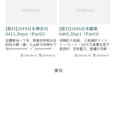
始下雨，開始有點
訪－鳴門海峽漩
[旅行]2019日本神奈川
[旅行]2016日本關東
0413_Day6（Part2）
0405_Day1（Part3）
從纜車站一下來，就看到有熊出沒
夜晚的千波湖。 千波湖的ライト
的指示牌（爆）大山阿夫利神社下
アップ(・∀・)白天天氣實在是不
社ｷﾀ━━━━(ﾟ∀ﾟ)━━━━!!
是很好，沒有藍天，整個天空都陰
（上社是位於爬山爬很久的山頂…
陰的，賞櫻無法看到藍天很可惜，
2019.06.15
2024.04.15
2016.04.30
2024.04.15
囧）在看到神社本殿之前，我們還
但晚上就沒差了，都是黑黑的，只
爬了這樣一小段長長的樓梯，而樓
要不是下雨天，哪天的晚上看起來
梯的兩旁則都刻
都不會差太多，基本
廣告