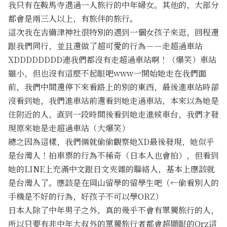
我只有在鞍馬寺遇過一人旅行的中年婦女。其他的，大部分
都會是兩三人以上，有旅伴的旅行。
這次我在吉備津神社很特別的遇到一個女孩子來逛，回程還
跟我們同行，並且還做了超可愛的行為－－走超過車站
XDDDDDDDD連我們都沒有走超過車站啊！（爆笑）車站
雖小，但也沒有這麼不起眼吧www一開始她走在我們面
前，我們中間還停下來看路上的別的東西，最後進車站時卻
沒看到她，我們進車站前還看到她走過車站，本來以為她是
住附近的人，直到一段時間後看到她走進候車台，我們才發
現原來她是走超過車站（大爆笑）
總之因為這樣，我們倆就偷偷觀察她XD最後發現，她似乎
是台灣人！拍車票的行為不稀奇（日本人也會拍），但看到
她的LINE上充滿中文跟日文夾雜的聯絡人，基本上應該就
是台灣人了。應該是在岡山留學的留學生吧（←偷看別人的
手機是不好的行為，好孩子不可以學ORZ）
日本人除了中年男子之外，真的幾乎不會有單獨旅行的人，
所以只要有非中年大叔外的單獨旅行者都會超顯眼的Orz這