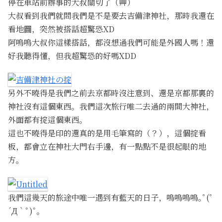
停在車站前辦事的大叔關切了（艸）
大叔看到我們就問我們是不是要去吉備津神社，那時我還在
看地圖，突然被搭話超驚恐XD
阿嗚嗚大叔你這樣搭話，都沒想過我們可能是外國人嗎！還
好我聽得懂，但我超驚恐的好嗎XDD
另外不曉得是我們之前去京都時沒注意到、還是京都那裏的
神社沒有這個東西。我們這次旅行唯二去過的兩間大神社，
外面都有掟這個東西。
這也不曉得是印的還真的是用毛筆寫的（？），這個掟看
板，都會立在神社大門右手邊，有一點點不是很起眼的地
方。
我們這幾天的旅途中唯一遇到有藍天的日子，嗚嗚嗚嗚｡ﾟ(ﾟ
´Д｀ﾟ)ﾟ｡